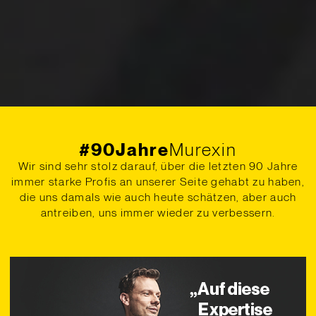
#90Jahre
Murexin
Wir sind sehr stolz darauf, über die letzten 90 Jahre
immer starke Profis an unserer Seite gehabt zu haben,
die uns damals wie auch heute schätzen, aber auch
antreiben, uns immer wieder zu verbessern.