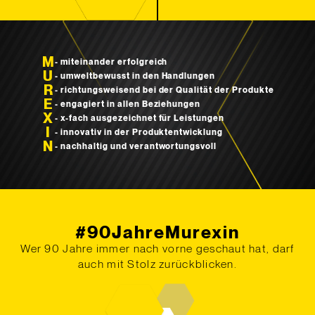
M
- miteinander erfolgreich
U
- umweltbewusst in den Handlungen
R
- richtungsweisend bei der Qualität der Produkte
E
- engagiert in allen Beziehungen
X
- x-fach ausgezeichnet für Leistungen
I
- innovativ in der Produktentwicklung
N
- nachhaltig und verantwortungsvoll
#90JahreMurexin
Wer 90 Jahre immer nach vorne geschaut hat, darf
auch mit Stolz zurückblicken.