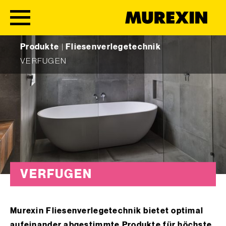
Skip to content
Produkte
|
Fliesenverlegetechnik
VERFUGEN
VERFUGEN
Murexin Fliesenverlegetechnik bietet optimal
aufeinander abgestimmte Produkte für höchste