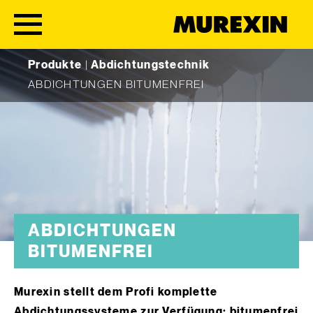
Skip to content
Produkte
|
Abdichtungstechnik
ABDICHTUNGEN BITUMENFREI
ABDICHTUNGEN
BITUMENFREI
Murexin stellt dem Profi komplette
Abdichtungssysteme zur Verfügung: bitumenfrei